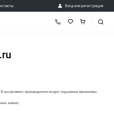
онтакты
Вход
или
регистрация
.ru
. В ассортимент производителя входят подъемные механизмы,
нных комнат;