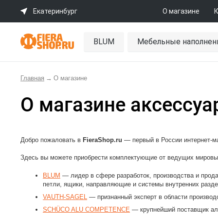
Екатеринбург
О магазине
К
BLUM
Мебельные наполнен
Главная
→
О магазине
О магазине аксессуар
Добро пожаловать в
FieraShop.ru
— первый в России интернет-ма
Здесь вы можете приобрести комплектующие от ведущих мировых
BLUM
— лидер в сфере разработок, производства и прод
петли, ящики, направляющие и системы внутренних разде
VAUTH-SAGEL
— признанный эксперт в области производ
SCHÜCO ALU COMPETENCE
— крупнейший поставщик ал