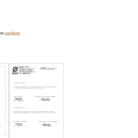
щем
разделе
.