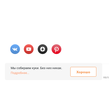
Мы собираем куки. Без них никак.
Хорошо
© 2026 «FieraShop.ru»
Подробнее...
Сопровождение сайта
- Вебформат.
Все права защищены.
Не явл