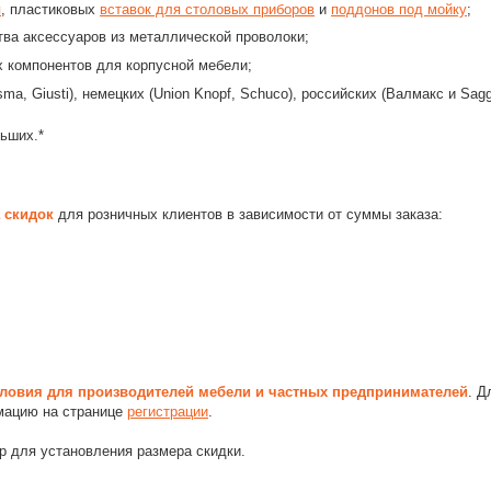
я
, пластиковых
вставок для столовых приборов
и
поддонов под мойку
;
ва аксессуаров из металлической проволоки;
 компонентов для корпусной мебели;
sma, Giusti), немецких (Union Knopf, Schuco), российских (Валмакс и Sagg
ьших.*
 скидок
для розничных клиентов в зависимости от суммы заказа:
ловия для производителей мебели и частных предпринимателей
. Д
мацию на странице
регистрации
.
р для установления размера скидки.