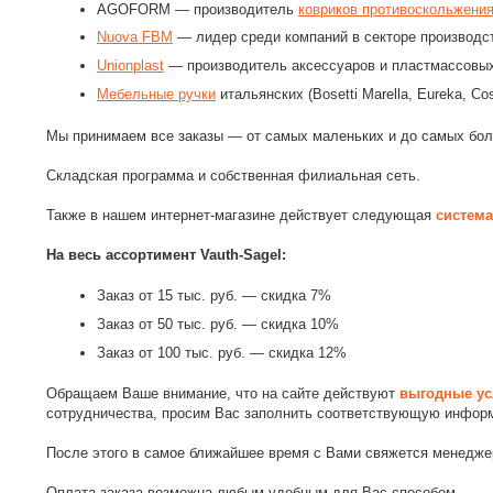
AGOFORM — производитель
ковриков противоскольжени
Nuova FBM
— лидер среди компаний в секторе производст
Unionplast
— производитель аксессуаров и пластмассовых
Мебельные ручки
итальянских (Bosetti Marella, Eureka, Co
Мы принимаем все заказы — от самых маленьких и до самых бол
Складская программа и собственная филиальная сеть.
Также в нашем интернет-магазине действует следующая
система
На весь ассортимент Vauth-Sagel:
Заказ от 15 тыс. руб. — скидка 7%
Заказ от 50 тыс. руб. — скидка 10%
Заказ от 100 тыс. руб. — скидка 12%
Обращаем Ваше внимание, что на сайте действуют
выгодные ус
сотрудничества, просим Вас заполнить соответствующую инфор
После этого в самое ближайшее время с Вами свяжется менедже
Оплата заказа возможна любым удобным для Вас способом.