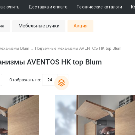
ак купить
Доставка и оплата
Технические каталоги
К
ия
Мебельные ручки
Акция
механизмы Blum
→
Подъемные механизмы AVENTOS HK top Blum
низмы AVENTOS HK top Blum
Отображать по:
24