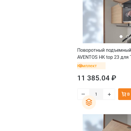
Поворотный подъемный
AVENTOS HK top 23 для T
саморез
Комплект
11 385.04 ₽
–
+
В