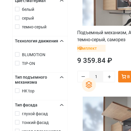
Цвет/материал
белый
+
серый
темно-серый
Подъемный механизм, A
темно-серый, саморез
Технология движения
Комплект
+
BLUMOTION
9 359.84 ₽
TIP-ON
–
+
В
Тип подъемного
механизма
+
HK top
Тип фасада
глухой фасад
+
тонкий фасад