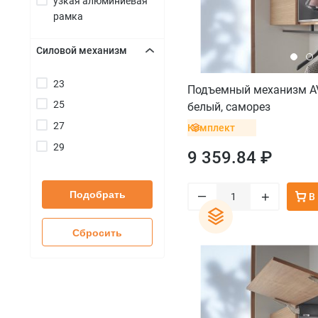
узкая алюминиевая
рамка
Силовой механизм
+
23
Подъемный механизм AV
25
белый, саморез
27
Комплект
29
9 359.84 ₽
–
Подобрать
+
В
Сбросить