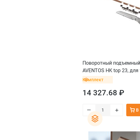
Поворотный подъемный
AVENTOS HK top 23, для
белый, саморез
Комплект
14 327.68 ₽
–
+
В