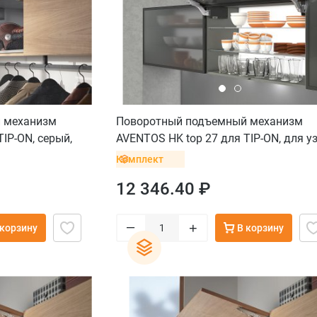
 механизм
Поворотный подъемный механизм
IP-ON, серый,
AVENTOS HK top 27 для TIP-ON, для у
алюминиевой рамки, белый, саморез
Комплект
12 346.40 ₽
–
+
 корзину
В корзину