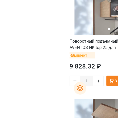
Поворотный подъемный
AVENTOS HK top 25 для T
саморез
Комплект
9 828.32 ₽
–
+
В