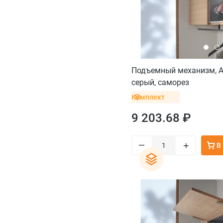
Подъемный механизм, A
серый, саморез
Комплект
9 203.68 ₽
–
+
В