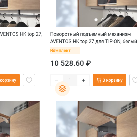
VENTOS HK top 27,
Поворотный подъемный механизм
AVENTOS HK top 27 для TIP-ON, белый
саморез
Комплект
10 528.60 ₽
–
+
 корзину
В корзину