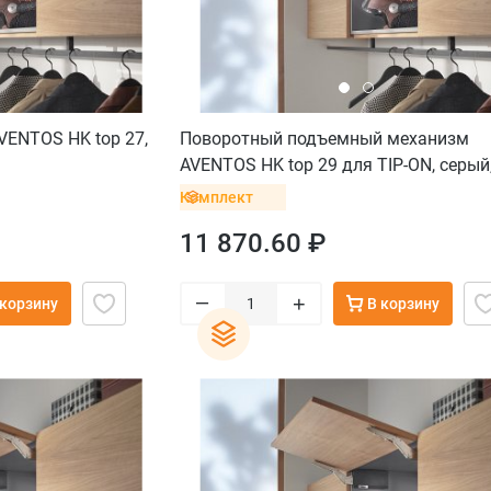
ENTOS HK top 27,
Поворотный подъемный механизм
AVENTOS HK top 29 для TIP-ON, серый
саморез
Комплект
11 870.60 ₽
–
+
 корзину
В корзину