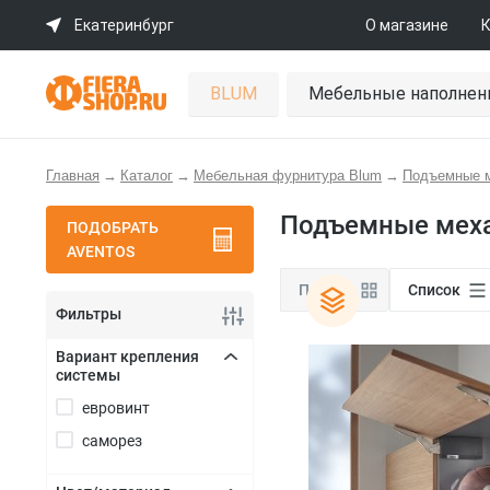
Екатеринбург
О магазине
К
BLUM
Мебельные наполнен
Главная
→
Каталог
→
Мебельная фурнитура Blum
→
Подъемные 
Подъемные меха
ПОДОБРАТЬ
AVENTOS
Плитка
Список
Фильтры
Вариант крепления
системы
+
евровинт
саморез