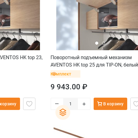
VENTOS HK top 23,
Поворотный подъемный механизм
AVENTOS HK top 25 для TIP-ON, белый
саморез
Комплект
9 943.00 ₽
–
+
 корзину
В корзину