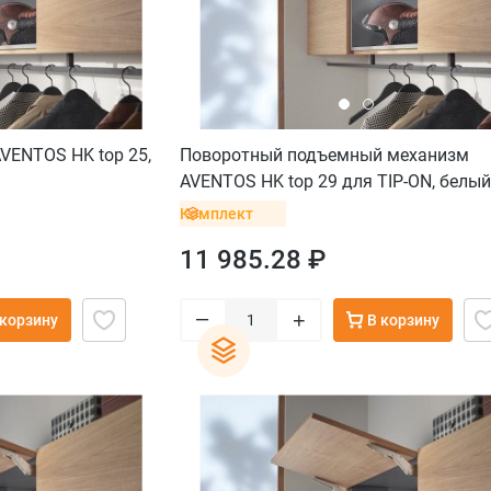
VENTOS HK top 25,
Поворотный подъемный механизм
AVENTOS HK top 29 для TIP-ON, белый
саморез
Комплект
11 985.28 ₽
–
+
 корзину
В корзину