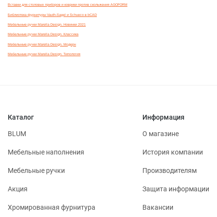
Вставки для столовых приборов и коврики против скольжения AGOFORM
Библиотека фурнитуры Vauth-Sagel и Schueco в bCAD
Мебельные ручки Marella Design. Новинки 2021
Мебельные ручки Marella Design. Классика
Мебельные ручки Marella Design. Модерн
Мебельные ручки Marella Design. Типология
Каталог
Информация
BLUM
О магазине
Мебельные наполнения
История компании
Мебельные ручки
Производителям
Акция
Защита информации
Хромированная фурнитура
Вакансии