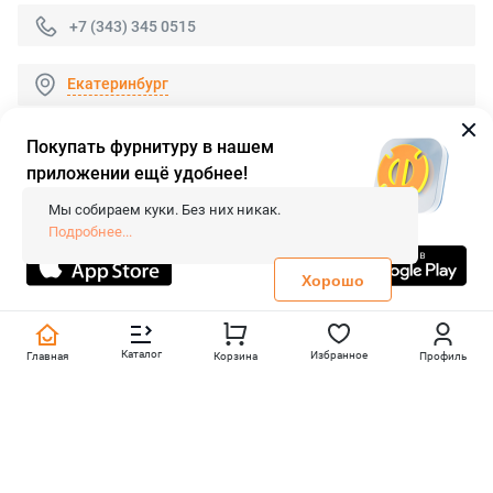
+7 (343) 345 0515
Екатеринбург
Покупать фурнитуру в нашем
приложении ещё удобнее!
© 2026 «FieraShop.ru»
Сопровождение сайта
- Вебформат.
Мы собираем куки. Без них никак.
Все права защищены.
Подробнее...
Не является публичной офертой
Политика конфиденциальности
Хорошо
Каталог
Избранное
Главная
Корзина
Профиль