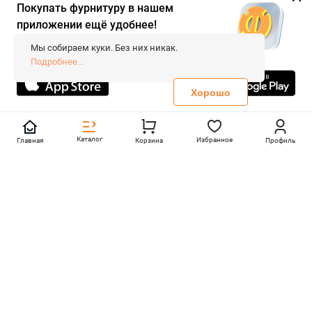
Покупать фурнитуру в нашем
приложении ещё удобнее!
© 2026 «FieraShop.ru»
Сопровождение сайта
- Вебформат.
Мы собираем куки. Без них никак.
Все права защищены.
Подробнее...
Не является публичной офертой
Политика конфиденциальности
Хорошо
Каталог
Избранное
Главная
Корзина
Профиль