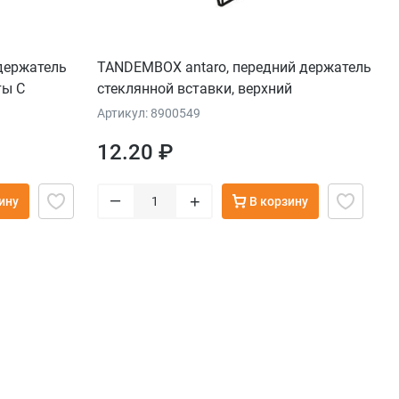
держатель
TANDEMBOX antaro, передний держатель
ты C
стеклянной вставки, верхний
Артикул: 8900549
12.20 ₽
–
+
ину
В корзину