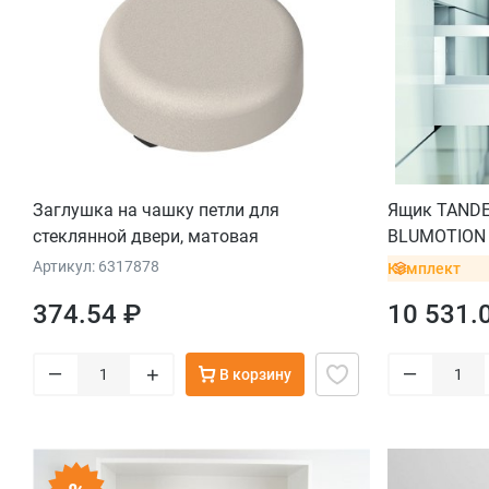
Заглушка на чашку петли для
Ящик TANDE
стеклянной двери, матовая
BLUMOTION (
мм, вес ящик
Артикул: 6317878
Комплект
INSERTA, бе
374.54 ₽
10 531.
–
–
+
В корзину