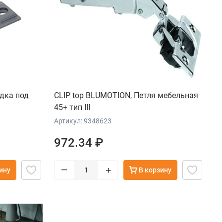
дка под
CLIP top BLUMOTION, Петля мебельная
45+ тип III
Артикул: 9348623
972.34 ₽
–
+
ину
В корзину