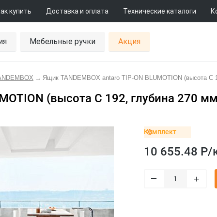
ак купить
Доставка и оплата
Технические каталоги
К
ия
Мебельные ручки
Акция
TANDEMBOX
→
Ящик TANDEMBOX antaro TIP-ON BLUMOTION (высота C 192,
TION (высота C 192, глубина 270 мм, 
Комплект
10 655.48 Р/
–
+