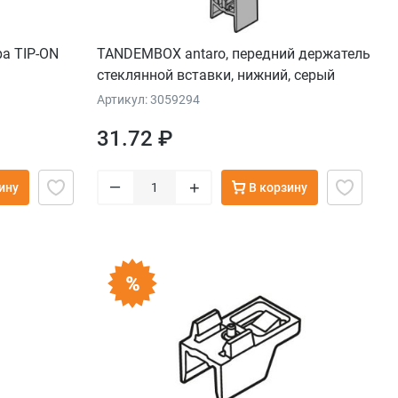
а TIP-ON
TANDEMBOX antaro, передний держатель
стеклянной вставки, нижний, серый
орион, высота C (196 мм.) симм
Артикул: 3059294
31.72 ₽
–
+
ину
В корзину