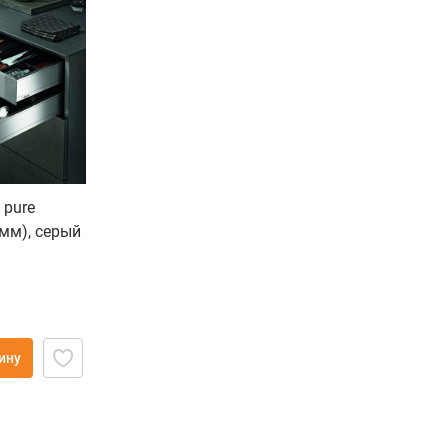
 pure
 мм), серый
ину