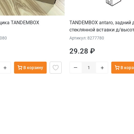
ящика TANDEMBOX
TANDEMBOX antaro, задний 
стеклянной вставки д/высо
(196мм), сер. орион, лев.
0080
Артикул: 8277780
29.28 ₽
–
+
+
В корзину
В корз