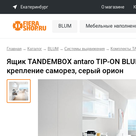
Екатеринбург
О магазине
К
BLUM
Мебельные наполнен
Главная
→
Каталог
→
BLUM
→
Системы выдвижения
→
Комплекты 
Ящик TANDEMBOX antaro TIP-ON BLUMO
крепление саморез, серый орион