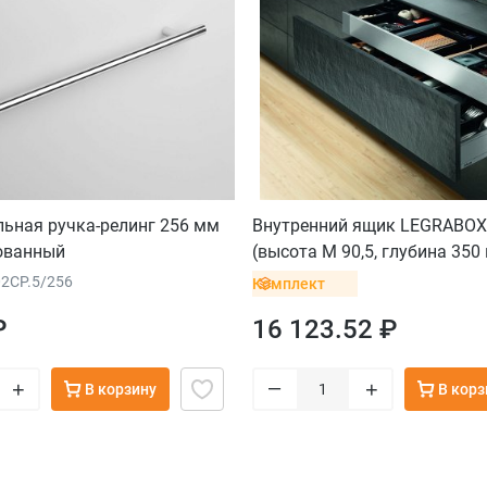
ьная ручка-релинг 256 мм
Внутренний ящик LEGRABOX
ованный
(высота M 90,5, глубина 350
орион
02CP.5/256
Комплект
₽
16 123.52 ₽
–
+
+
В корзину
В корз