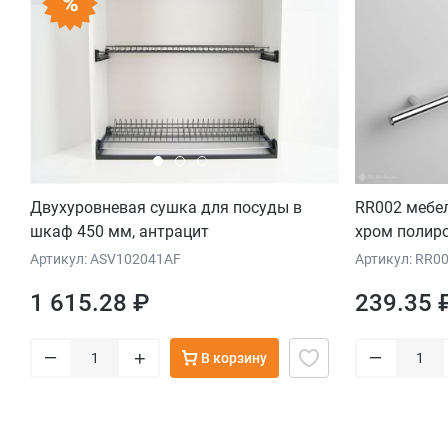
Двухуровневая сушка для посуды в
RR002 мебел
шкаф 450 мм, антрацит
хром полир
Артикул: ASV102041AF
Артикул: RR0
1 615.28 ₽
239.35 
–
–
+
В корзину