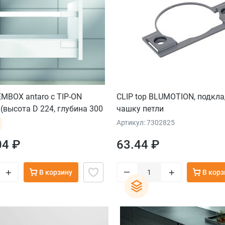
MBOX antaro с TIP-ON
CLIP top BLUMOTION, подкла
высота D 224, глубина 300
чашку петли
а от 10 до 20 кг), крепление
Артикул: 7302825
лый
04 ₽
63.44 ₽
–
+
+
В корзину
В корз