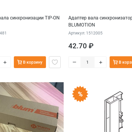
ала синхронизации TIP-ON
Адаптер вала синхронизатор
BLUMOTION
0481
Артикул: 1512005
42.70 ₽
–
+
+
В корзину
В корз