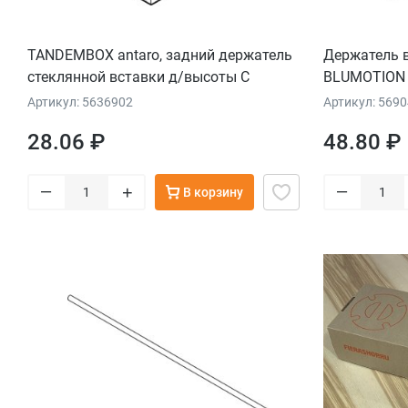
TANDEMBOX antaro, задний держатель
Держатель в
стеклянной вставки д/высоты C
BLUMOTION
(196мм), сер. орион, прав.
Артикул: 5636902
Артикул: 569
28.06 ₽
48.80 ₽
–
–
+
В корзину