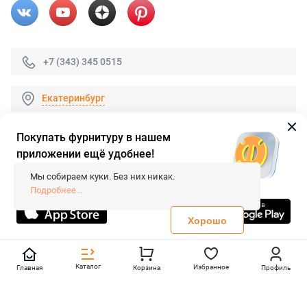
+7 (343) 345 0515
Екатеринбург
Покупать фурнитуру в нашем
приложении ещё удобнее!
© 2026 «FieraShop.ru»
Сопровождение сайта
- Вебформат.
Мы собираем куки. Без них никак.
Все права защищены.
Подробнее...
Не является публичной офертой
Политика конфиденциальности
Хорошо
Каталог
Избранное
Главная
Корзина
Профиль