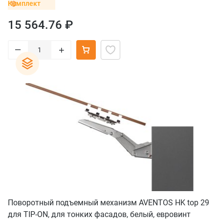
от 10 до 30 кг), белый
Комплект
15 564.76 ₽
–
+
Поворотный подъемный механизм AVENTOS HK top 29
для TIP-ON, для тонких фасадов, белый, евровинт