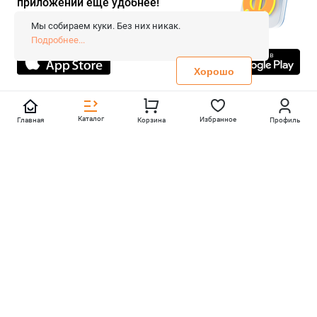
приложении ещё удобнее!
© 2026 «FieraShop.ru»
Сопровождение сайта
- Вебформат.
Мы собираем куки. Без них никак.
Все права защищены.
Подробнее...
Не является публичной офертой
Политика конфиденциальности
Хорошо
Каталог
Избранное
Главная
Корзина
Профиль