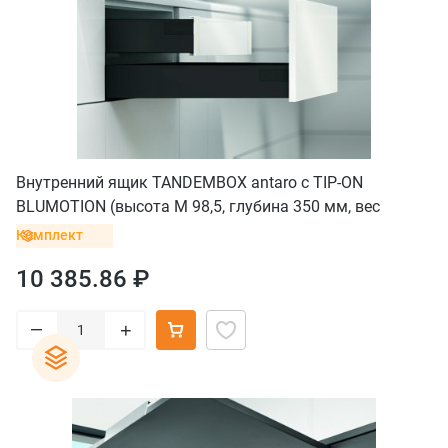
Внутренний ящик TANDEMBOX antaro с TIP-ON
BLUMOTION (высота М 98,5, глубина 350 мм, вес
ящика от 10 до 30 кг), черный
Комплект
10 385.86 ₽
–
+