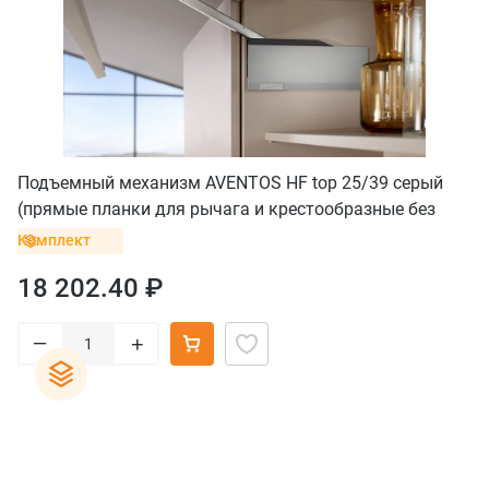
Подъемный механизм AVENTOS HF top 25/39 серый
(прямые планки для рычага и крестообразные без
винта для петель)
Комплект
18 202.40 ₽
–
+