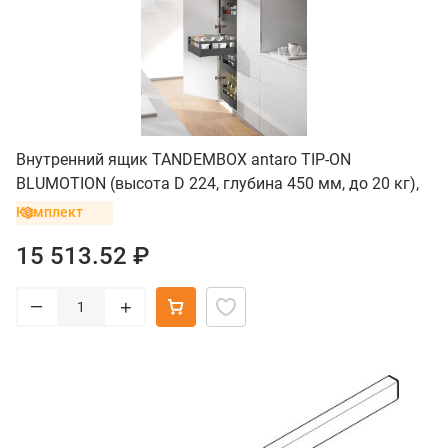
Внутренний ящик TANDEMBOX antaro TIP-ON
BLUMOTION (высота D 224, глубина 450 мм, до 20 кг),
серый орион
Комплект
15 513.52 ₽
–
+