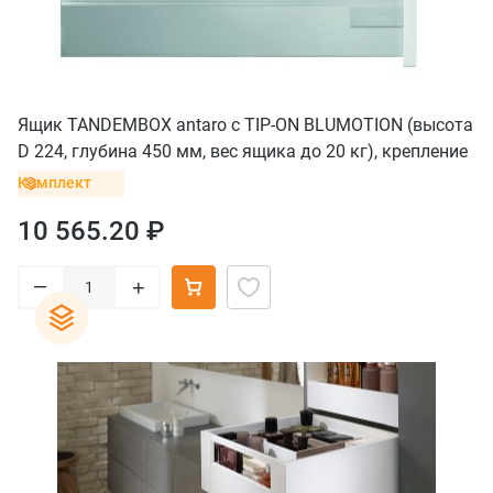
Ящик TANDEMBOX antaro с TIP-ON BLUMOTION (высота
D 224, глубина 450 мм, вес ящика до 20 кг), крепление
под саморезы, серый
Комплект
10 565.20 ₽
–
+