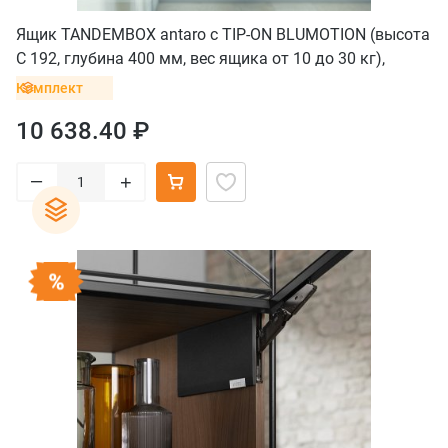
Ящик TANDEMBOX antaro с TIP-ON BLUMOTION (высота
С 192, глубина 400 мм, вес ящика от 10 до 30 кг),
крепление INSERTA, белый
Комплект
10 638.40 ₽
–
+