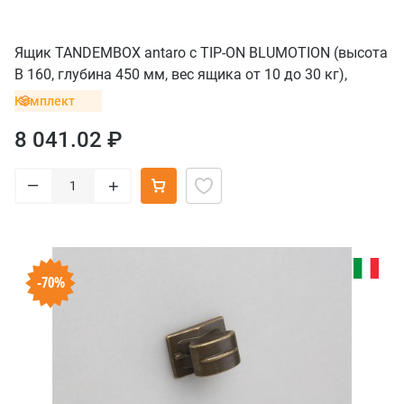
Ящик TANDEMBOX antaro с TIP-ON BLUMOTION (высота
B 160, глубина 450 мм, вес ящика от 10 до 30 кг),
крепление INSERTA, черный
Комплект
8 041.02 ₽
–
+
-70%