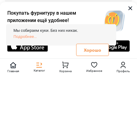
Покупать фурнитуру в нашем
приложении ещё удобнее!
© 2026 «FieraShop.ru»
Сопровождение сайта
- Вебформат.
Мы собираем куки. Без них никак.
Все права защищены.
Подробнее...
Не является публичной офертой
Политика конфиденциальности
Хорошо
Каталог
Избранное
Главная
Корзина
Профиль