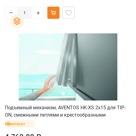
–
+
Подъемный механизм, AVENTOS HK-XS 2x15 для TIP-
ON, смежными петлями и крестообразными
ответными планками с винтом
Комплект