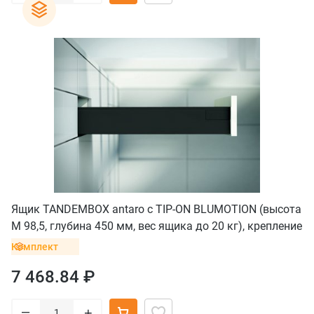
Ящик TANDEMBOX antaro с TIP-ON BLUMOTION (высота
М 98,5, глубина 450 мм, вес ящика до 20 кг), крепление
INSERTA, черный
Комплект
7 468.84 ₽
–
+