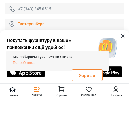
+7 (343) 345 0515
Екатеринбург
Покупать фурнитуру в нашем
приложении ещё удобнее!
© 2026 «FieraShop.ru»
Сопровождение сайта
- Вебформат.
Мы собираем куки. Без них никак.
Все права защищены.
Подробнее...
Не является публичной офертой
Политика конфиденциальности
Хорошо
Каталог
Избранное
Главная
Корзина
Профиль