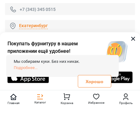
+7 (343) 345 0515
Екатеринбург
Покупать фурнитуру в нашем
приложении ещё удобнее!
© 2026 «FieraShop.ru»
Сопровождение сайта
- Вебформат.
Мы собираем куки. Без них никак.
Все права защищены.
Подробнее...
Не является публичной офертой
Политика конфиденциальности
Хорошо
Каталог
Избранное
Главная
Корзина
Профиль